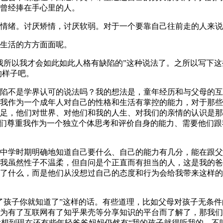
曾经捧在手心里的人。
情绪。讨厌矫情，讨厌软弱。对于一个要靠自己往前走的人来说
生活的方方面面呢。
我所以我才会如此如此人格有缺陷的”这种说法了。之所以写下
的样子吧。
陷不是学界认可的说法吗？我的想法是，童年经历和与父母的互
我作为一个成年人对自己的性格和生活有掌控的能力，对于那些
足，他们对世界、对他们和我的人生、对我们的亲情的认识是那
他们尊重我作为一个独立个体思考和评价自身的能力、需要他们
中学时期明确地知道自己要什么、自己的能力有几分，能在跟父
我虽然性子不温柔，但自问是个正直而有担当的人，这是我的爸
了什么，而是他们从没想过自己的态度和行为会给我带来这样的
了孩子你就知道了”这样的话。有些道理，比如父母对孩子无条
为有了互联网有了知乎果壳等分享知识的平台而了解了，那我们
没想到现在还有些年轻爸爸妈妈仍然有“我的孩子就得听我的，不听