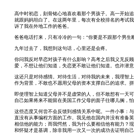
高中时初恋，刻骨铭心地喜欢着那个男孩子。高一开始追
就跟妈妈坦白了。在这两年里，每次有全校排名的考试我
诉了我在外地工作的爸爸。
爸爸电话打来，只有冷冷的一句：“你要是不跟那个男生
九年过去了，我想到这句话，心里还是会疼。
你问我反对早恋对孩子有什么影响？高考之后我义无反顾
爱，不想让他们知道，失恋更不敢让他们知道。也许潜意
这还只是对待感情。对待生活，对待我的未来，我理智上
作为背景，不敢也不愿用父母的资本支撑自己的追求。拼
即使理智上知道父母并不是虚荣的人，但不敢想有一天可
自己如果将来不能留在美国工作父母的面子往哪儿搁，怕
这些态度又何尝不会反馈到感情关系中呢。一件小事：与
直没有从事编程方面的工作。我见他在国内并没有准备英
相信他的能力；而我愕然，我为什么要相信他有能力？现
和怀疑才是基调，除非我用一次又一次的成功去证明自己