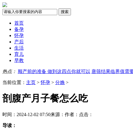
首页
备孕
怀孕
产后
生活
育儿
早教
热点：
顺产前的准备 做到这四点你就可以
唐筛结果临界值需
当前位置：
主页
>
怀孕
>
分娩
>
剖腹产月子餐怎么吃
时间：2024-12-02 07:50
来源：
作者：
点击：
导读：