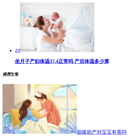
10
坐月子产妇体温37.4正常吗 ​产后体温多少算
推荐
文章
胎吸助产对宝宝有害吗