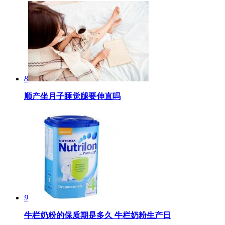
8
顺产坐月子睡觉腿要伸直吗
9
牛栏奶粉的保质期是多久 ​牛栏奶粉生产日